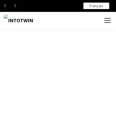
Français
Une seule
plateforme, tout en
vue.
De la photogrammétrie aux données de capteurs
- obtenez une compréhension complète de votre
bâtiment et
optimisez la collaboration avec toutes
les parties prenantes.